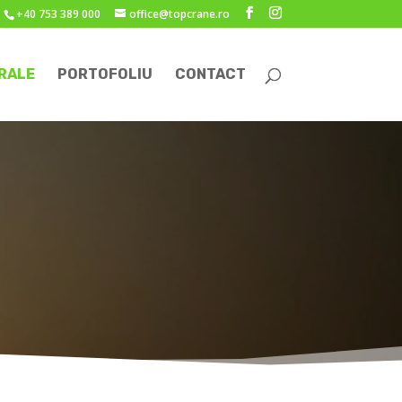
+40 753 389 000
office@topcrane.ro
RALE
PORTOFOLIU
CONTACT