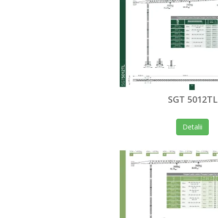
SGT 5012TL
Detalii