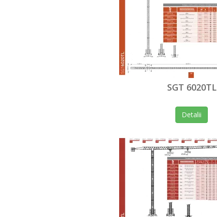
SGT 6020TL
Detalii