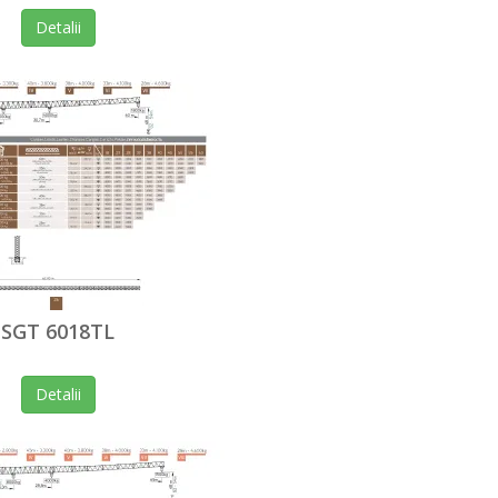
Detalii
SGT 6018TL
Detalii