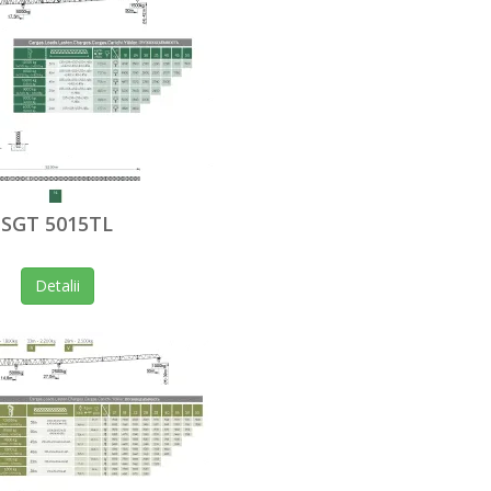
SGT 5015TL
Detalii