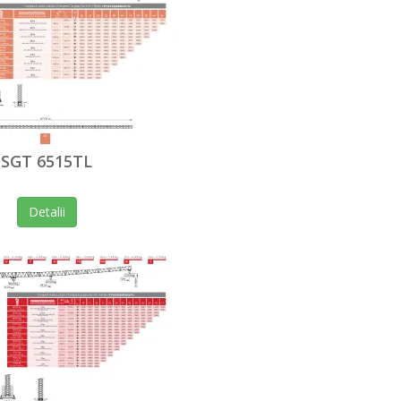
SGT 6515TL
Detalii