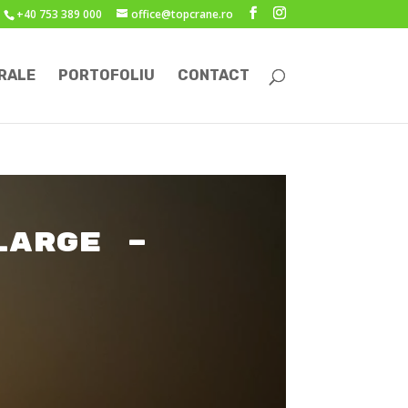
+40 753 389 000
office@topcrane.ro
RALE
PORTOFOLIU
CONTACT
Large –