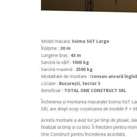
Model macara:
Soima SGT Large
Înălțime :
30 m
Lungime braț :
43 m
Sarcină la vârf :
1000 kg
Sarcină maximă :
2500 kg
Modalitate de montare : t
ronson ancoră înglo
Locație :
București, Sector 3
Beneficiar :
TOTAL ONE CONSTRUCT SRL
Închirierea și montarea macaralei Soima SGT 
SRL are drept scop construirea de imobile P + 6E
Acestă montare a avut loc pe timp de ploaie, dar
finalizat la timp și cu brio. Îi felicităm pentru m
One Construct pentru încrederea acordată.