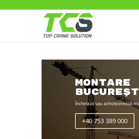
Montare 
Bucureșt
Închiriază sau achiziționează m
+40 753 389 000