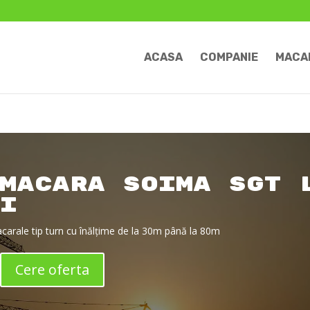
ACASA
COMPANIE
MACA
macara Soima SGT 
i
acarale tip turn cu înălțime de la 30m până la 80m
Cere oferta